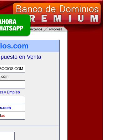
ios.com
 puesto en Venta
GOCIOS.COM
s.com
es y Empleo
os.com
tas