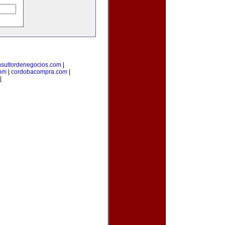
nsultordenegocios.com
|
com
|
cordobacompra.com
|
|