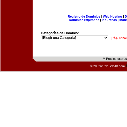
Registro de Dominios
|
Web Hosting
|
D
Dominios Expirados
|
Industrias
|
Indu
Categorías de Dominio:
[Pág. princi
** Precios expre
© 2002/2022 Solo10.com