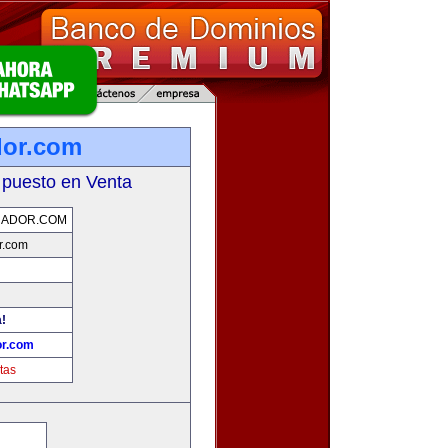
dor.com
 puesto en Venta
UADOR.COM
r.com
a!
or.com
tas