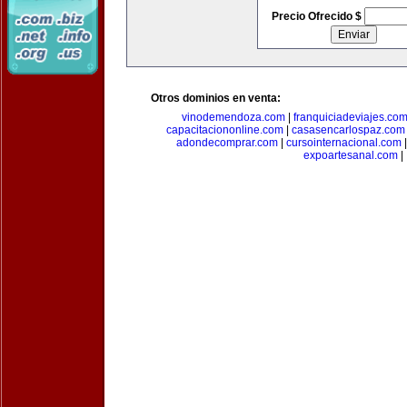
Precio Ofrecido $
Otros dominios en venta:
vinodemendoza.com
|
franquiciadeviajes.co
capacitaciononline.com
|
casasencarlospaz.com
adondecomprar.com
|
cursointernacional.com
expoartesanal.com
|