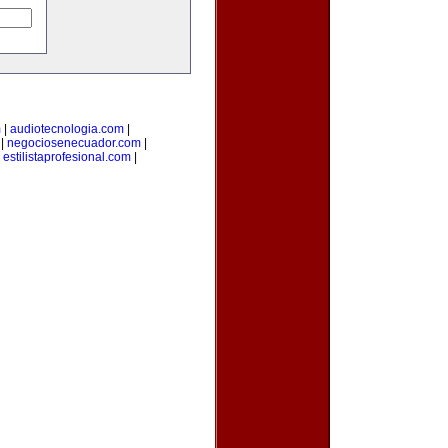
m
|
audiotecnologia.com
|
|
negociosenecuador.com
|
|
estilistaprofesional.com
|