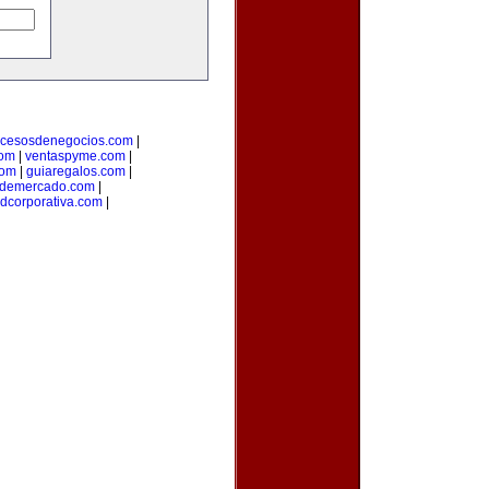
ocesosdenegocios.com
|
com
|
ventaspyme.com
|
com
|
guiaregalos.com
|
ndemercado.com
|
adcorporativa.com
|