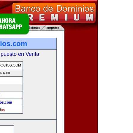
ios.com
 puesto en Venta
GOCIOS.COM
os.com
!
ios.com
tas