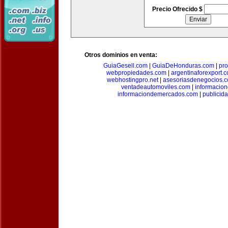
Precio Ofrecido $
Otros dominios en venta:
GuiaGesell.com
|
GuiaDeHonduras.com
|
pr
webpropiedades.com
|
argentinaforexport.
webhostingpro.net
|
asesoriasdenegocios.
ventadeautomoviles.com
|
informacio
informaciondemercados.com
|
publicid