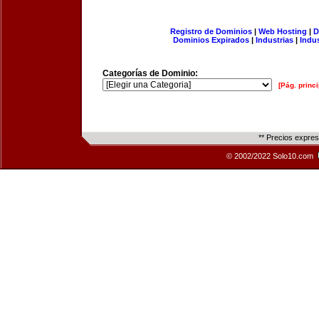
Registro de Dominios
|
Web Hosting
|
D
Dominios Expirados
|
Industrias
|
Indu
Categorías de Dominio:
[Pág. princi
** Precios expre
© 2002/2022 Solo10.com