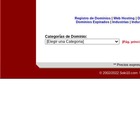
Registro de Dominios
|
Web Hosting
|
D
Dominios Expirados
|
Industrias
|
Indu
Categorías de Dominio:
[Pág. princi
** Precios expre
© 2002/2022 Solo10.com