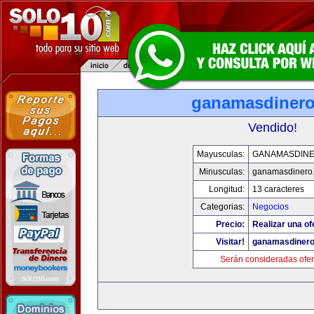
ganamasdiner
Vendido!
Mayusculas:
GANAMASDIN
Minusculas:
ganamasdinero
Longitud:
13 caracteres
Categorias:
Negocios
Precio:
Realizar una of
Visitar!
ganamasdiner
Serán consideradas ofer