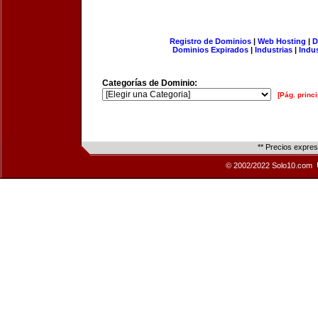
Registro de Dominios
|
Web Hosting
|
D
Dominios Expirados
|
Industrias
|
Indu
Categorías de Dominio:
[Pág. princi
** Precios expre
© 2002/2022 Solo10.com