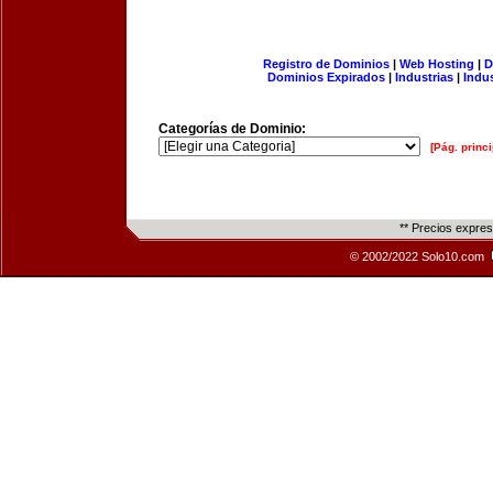
Registro de Dominios
|
Web Hosting
|
D
Dominios Expirados
|
Industrias
|
Indu
Categorías de Dominio:
[Pág. princi
** Precios expre
© 2002/2022 Solo10.com