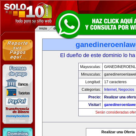
ganedineroenla
El dueño de este dominio lo ha
Mayusculas:
GANEDINEROEN
Minusculas:
ganedineroenlawe
Longitud:
17 caracteres
Categorias:
Internet
,
Negocios
Precio:
Realizar una ofert
Visitar!
ganedineroenlaw
Serán consideradas ofer
Realizar una Oferta