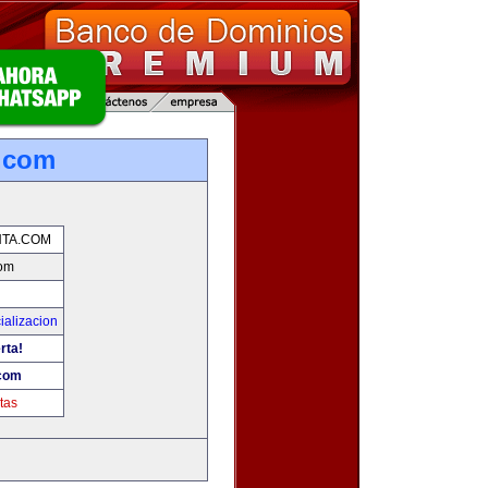
.com
TA.COM
com
ializacion
rta!
com
tas