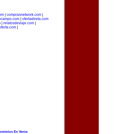
com
|
comprasnetwork.com
|
ocampo.com
|
ofertadireta.com
m
|
relatosdeviaje.com
|
oferta.com
|
ominios En Venta