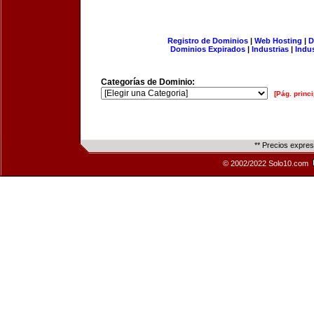
Registro de Dominios
|
Web Hosting
|
D
Dominios Expirados
|
Industrias
|
Indu
Categorías de Dominio:
[Pág. princi
** Precios expre
© 2002/2022 Solo10.com