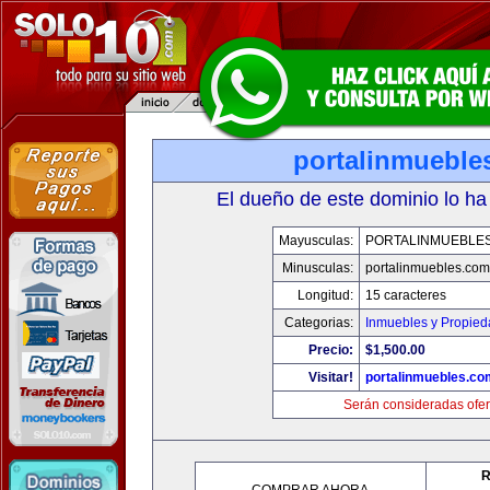
portalinmueble
El dueño de este dominio lo ha
Mayusculas:
PORTALINMUEBLE
Minusculas:
portalinmuebles.com
Longitud:
15 caracteres
Categorias:
Inmuebles y Propie
Precio:
$1,500.00
Visitar!
portalinmuebles.co
Serán consideradas ofer
R