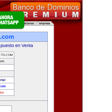
o.com
 puesto en Venta
CTO.COM
com
rta!
.com
tas