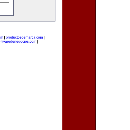
om
|
productosdemarca.com
|
oftwaredenegocios.com
|