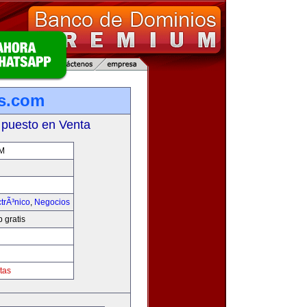
is.com
 puesto en Venta
M
trÃ³nico
,
Negocios
 gratis
tas