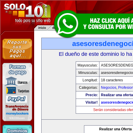
asesoresdenegoc
El dueño de este dominio lo ha
Mayusculas:
ASESORESDENEG
Minusculas:
asesoresdenegocio
Longitud:
18 caracteres
Categorias:
Negocios
,
Profesio
Precio:
Realizar una oferta
Visitar!
asesoresdenegoci
Serán consideradas ofer
Realizar una Oferta