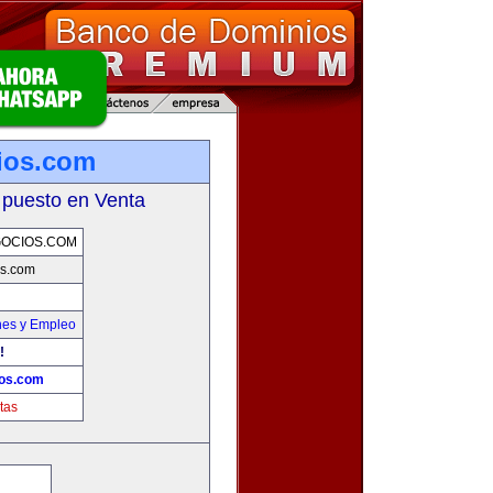
ios.com
 puesto en Venta
OCIOS.COM
s.com
nes y Empleo
!
os.com
tas