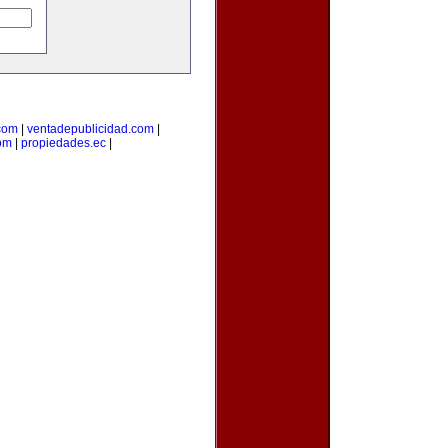
com
|
ventadepublicidad.com
|
om
|
propiedades.ec
|