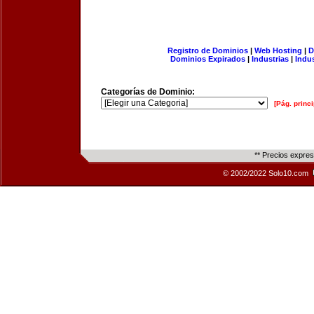
Registro de Dominios
|
Web Hosting
|
D
Dominios Expirados
|
Industrias
|
Indu
Categorías de Dominio:
[Pág. princi
** Precios expre
© 2002/2022 Solo10.com