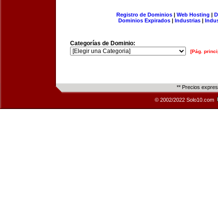
Registro de Dominios
|
Web Hosting
|
D
Dominios Expirados
|
Industrias
|
Indu
Categorías de Dominio:
[Pág. princi
** Precios expre
© 2002/2022 Solo10.com