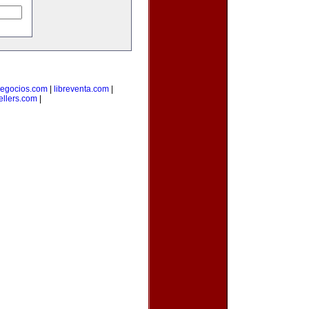
egocios.com
|
libreventa.com
|
ellers.com
|