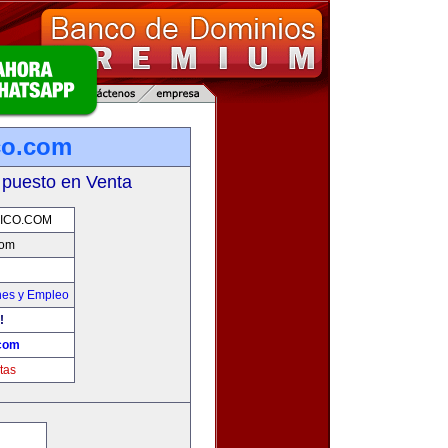
co.com
 puesto en Venta
ICO.COM
com
nes y Empleo
!
.com
tas